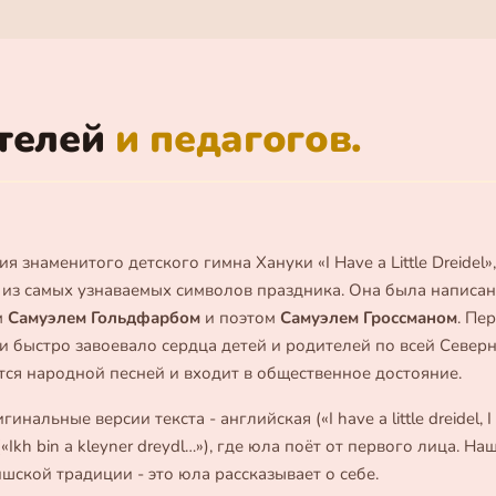
телей
и педагогов.
ия знаменитого детского гимна Хануки «I Have a Little Dreidel»
 из самых узнаваемых символов праздника. Она была написана
м
Самуэлем Гольдфарбом
и поэтом
Самуэлем Гроссманом
. Пе
и быстро завоевало сердца детей и родителей по всей Север
тся народной песней и входит в общественное достояние.
нальные версии текста - английская («I have a little dreidel, I 
(«Ikh bin a kleyner dreydl…»), где юла поёт от первого лица. На
шской традиции - это юла рассказывает о себе.