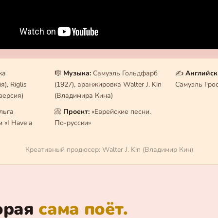
ка
🎼
Музыка:
Самуэль Гольдфарб
✍️
Английск
), Riglis
(1927), аранжировка Walter J. Kin
Самуэль Гро
версия)
(Владимира Кина)
льга
📀
Проект:
«Еврейские песни.
 «I Have a
По-русски»
Креативный продюсер: Walter J. Kin (Владимир Кин)
орая
сама поёт.