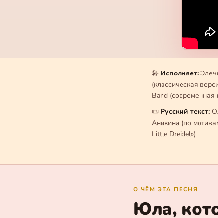
🎤
Исполняет:
Элеч
(классическая версия
Band (современная 
📜
Русский текст:
О
Аникина (по мотивам
Little Dreidel»)
О ЧЁМ ЭТА ПЕСНЯ
Юла, кот