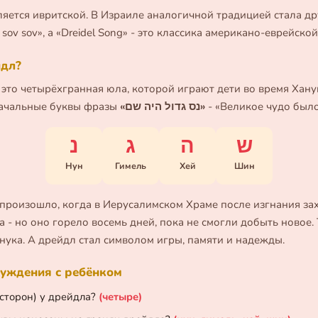
ляется ивритской. В Израиле аналогичной традицией стала др
v sov sov», а «Dreidel Song» - это классика американо-еврейско
йдл?
 это четырёхгранная юла, которой играют дети во время Ханук
начальные буквы фразы
«נס גדול היה שם»
- «Великое чудо было
ש
ה
ג
נ
Нун
Гимель
Хей
Шин
произошло, когда в Иерусалимском Храме после изгнания за
а - но оно горело восемь дней, пока не смогли добыть новое.
анука. А дрейдл стал символом игры, памяти и надежды.
уждения с ребёнком
(сторон) у дрейдла?
(четыре)