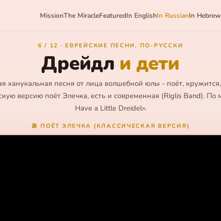
Mission
The Miracle
Featured
In English
In Russian
In Hebrew
6 / 12 · ЕВРЕЙСКИЕ ПЕСНИ. ПО-РУССКИ
Дрейдл
и дети
я ханукальная песня от лица волшебной юлы - поёт, кружится,
кую версию поёт Элечка, есть и современная (Riglis Band). По 
Have a Little Dreidel».
🎤 ПОЁТ ЭЛЕЧКА (КЛАССИЧЕСКАЯ ВЕРСИЯ)