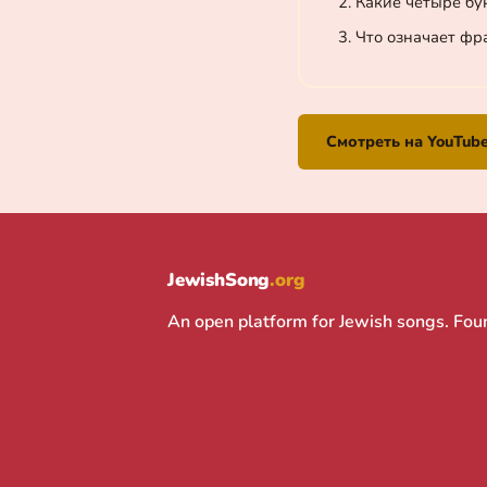
Какие четыре бу
Что означает фр
Смотреть на YouTub
JewishSong
.org
An open platform for Jewish songs. Fo