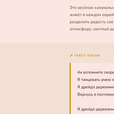
Это весёлая ханукальн
живёт в каждом еврейск
разделить радость све
атмосферу: светлый до
🎶 ТЕКСТ ПЕСНИ
Ах вспомните скор
Я танцевать умею н
Я дрейдл деревянн
Верчусь я постоянн
Я дрейдл деревянн