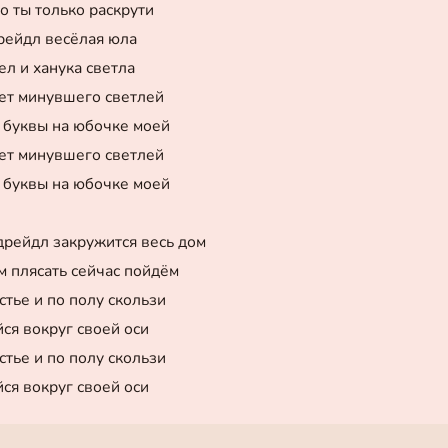
о ты только раскрути
рейдл весёлая юла
ел и ханука светла
ет минувшего светлей
л буквы на юбочке моей
ет минувшего светлей
л буквы на юбочке моей
дрейдл закружится весь дом
м плясать сейчас пойдём
тье и по полу скользи
ся вокруг своей оси
тье и по полу скользи
ся вокруг своей оси