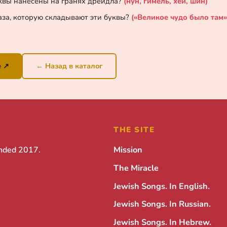
квы нанесены на гранях дрейдла?
(нун, гимель, хей, шин)
аза, которую складывают эти буквы?
(«Великое чудо было там»
e ↗
← Назад в каталог
THE SITE
unded 2017.
Mission
The Miracle
Jewish Songs. In English.
Jewish Songs. In Russian.
Jewish Songs. In Hebrew.