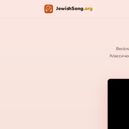
JewishSong
.org
Весёла
Классичес