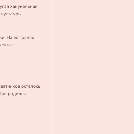
угая ханукальная
й культуры.
и. На её гранях
 там»:
хватчиков осталось
 Так родился