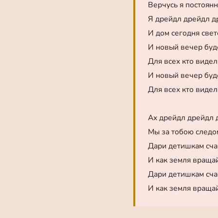
Верчусь я постоянн
Я дрейдл дрейдл д
И дом сегодня свет
И новый вечер буд
Для всех кто виде
И новый вечер буд
Для всех кто виде
Ах дрейдл дрейдл 
Мы за тобою следо
Дари детишкам счас
И как земля вращай
Дари детишкам счас
И как земля вращай