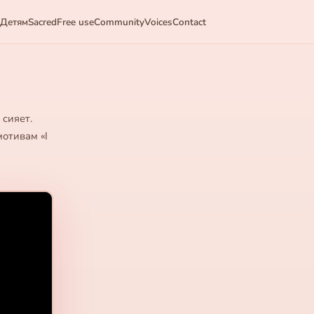
Детям
Sacred
Free use
Community
Voices
Contact
 сияет.
мотивам «I