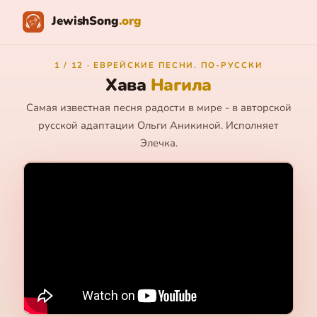
JewishSong
.org
1 / 12 · ЕВРЕЙСКИЕ ПЕСНИ. ПО-РУССКИ
Хава
Нагила
Самая известная песня радости в мире - в авторской
русской адаптации Ольги Аникиной. Исполняет
Элечка.