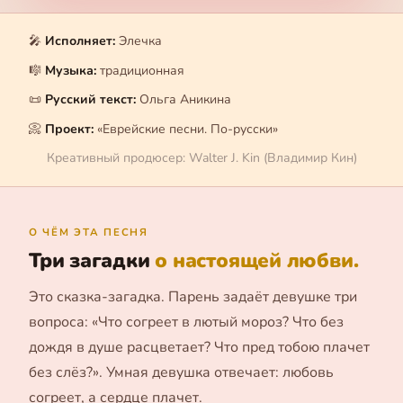
🎤
Исполняет:
Элечка
🎼
Музыка:
традиционная
📜
Русский текст:
Ольга Аникина
📀
Проект:
«Еврейские песни. По-русски»
Креативный продюсер: Walter J. Kin (Владимир Кин)
О ЧЁМ ЭТА ПЕСНЯ
Три загадки
о настоящей любви.
Это сказка-загадка. Парень задаёт девушке три
вопроса: «Что согреет в лютый мороз? Что без
дождя в душе расцветает? Что пред тобою плачет
без слёз?». Умная девушка отвечает: любовь
согреет, а сердце плачет.