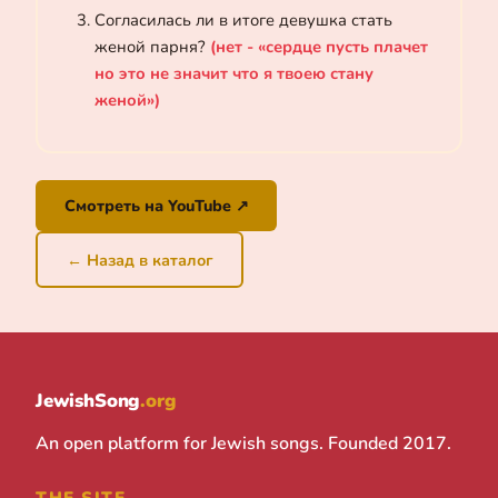
Согласилась ли в итоге девушка стать
женой парня?
(нет - «сердце пусть плачет
но это не значит что я твоею стану
женой»)
Смотреть на YouTube ↗
← Назад в каталог
JewishSong
.org
An open platform for Jewish songs. Founded 2017.
THE SITE