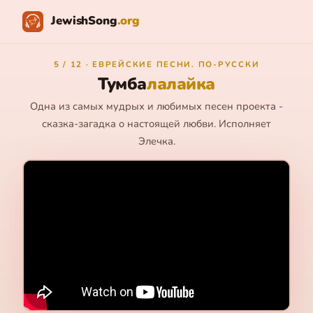
JewishSong
.org
5 / 12 · ЕВРЕЙСКИЕ ПЕСНИ. ПО-РУССКИ
Тумба
лалайка
Одна из самых мудрых и любимых песен проекта -
сказка-загадка о настоящей любви. Исполняет
Элечка.