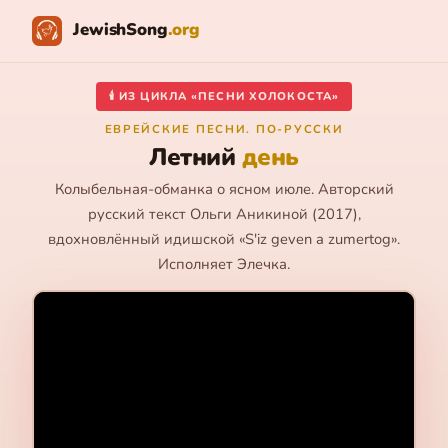
JewishSong
.org
🕯️ ИЗ ЦИКЛА «ПЕСНИ ХОЛОКОСТА»
ЕВРЕЙСКИЕ ПЕСНИ. ПО-РУССКИ
Летний
день
Колыбельная-обманка о ясном июле. Авторский
русский текст Ольги Аникиной (2017),
вдохновлённый идишской «S'iz geven a zumertog».
Исполняет Элечка.