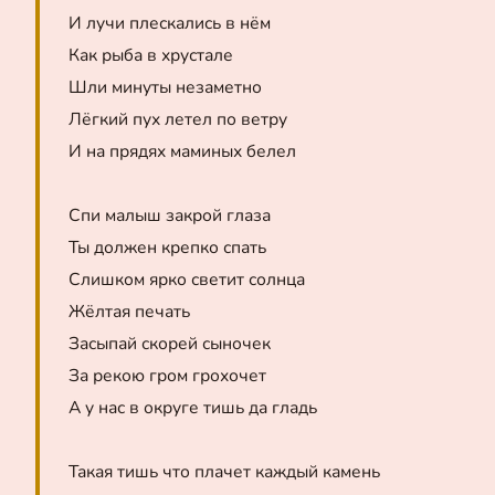
И лучи плескались в нём
Как рыба в хрустале
Шли минуты незаметно
Лёгкий пух летел по ветру
И на прядях маминых белел
Спи малыш закрой глаза
Ты должен крепко спать
Слишком ярко светит солнца
Жёлтая печать
Засыпай скорей сыночек
За рекою гром грохочет
А у нас в округе тишь да гладь
Такая тишь что плачет каждый камень