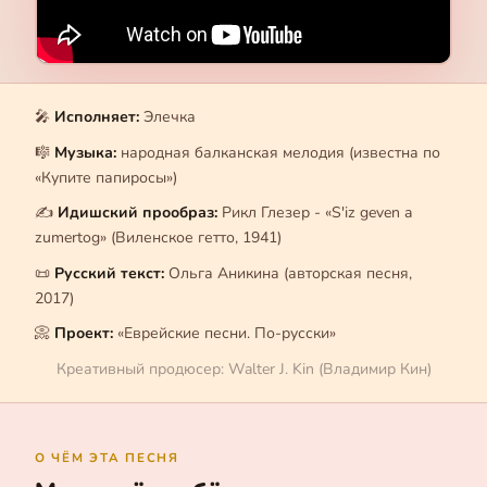
🎤
Исполняет:
Элечка
🎼
Музыка:
народная балканская мелодия (известна по
«Купите папиросы»)
✍️
Идишский прообраз:
Рикл Глезер - «S'iz geven a
zumertog» (Виленское гетто, 1941)
📜
Русский текст:
Ольга Аникина (авторская песня,
2017)
📀
Проект:
«Еврейские песни. По-русски»
Креативный продюсер: Walter J. Kin (Владимир Кин)
О ЧЁМ ЭТА ПЕСНЯ