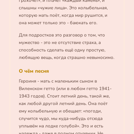
грохочет», и плачет «каждый камень», и
слышны «чужие лица». Это колыбельная,
которую мать поёт, когда мир рушится, и
она может только это - баюкать его.
Для подростков это разговор о том, что
мужество - это не отсутствие страха, а
способность сделать ещё одну простую,
любящую вещь, когда страшно невыносимо.
О чём песня
Героиня - мать с маленьким сыном в
Виленском гетто (или в любом гетто 1941-
1943 годов). Стоит летний день, такой же,
как любой другой летний день. Она поёт
ему колыбельную и обещает: «погоди,
случится чудо, мы куда-нибудь отсюда
уплывём на лодке голубой». Это и есть
надежда - даже в полном отчаянии. Не