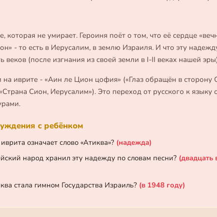
, которая не умирает. Героиня поёт о том, что её сердце «вечн
он» - то есть в Иерусалим, в землю Израиля. И что эту надеж
 веков (после изгнания из своей земли в I-II веках нашей эры)
ки на иврите - «Аин ле Цион цофия» («Глаз обращён в сторону 
Страна Сион, Иерусалим»). Это переход от русского к языку 
урами.
уждения с ребёнком
 иврита означает слово «Атиква»?
(надежда)
ейский народ хранил эту надежду по словам песни?
(двадцать 
иква стала гимном Государства Израиль?
(в 1948 году)