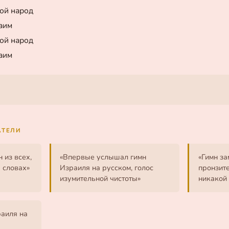
ой народ
аим
ой народ
аим
АТЕЛИ
 из всех,
«Впервые услышал гимн
«Гимн за
 словах»
Израиля на русском, голос
пронзит
изумительной чистоты»
никакой 
раиля на