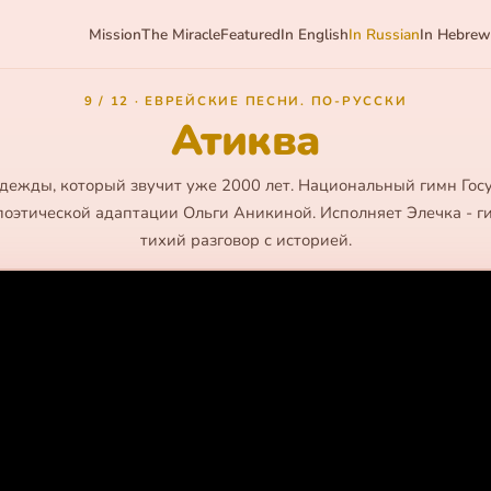
Mission
The Miracle
Featured
In English
In Russian
In Hebrew
9 / 12 · ЕВРЕЙСКИЕ ПЕСНИ. ПО-РУССКИ
Атиква
дежды, который звучит уже 2000 лет. Национальный гимн Гос
поэтической адаптации Ольги Аникиной. Исполняет Элечка - гит
тихий разговор с историей.