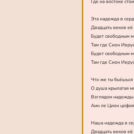
Где на востоке сто
Эта надежда в сер
Двадцать веков её
Будет свободным м
Там где Сион Иеру
Будет свободным м
Там где Сион Иеру
Что же ты бьёшься
О душа крылатая м
Взглядом надежды 
Аин ле Цион цофи
Наша надежда в се
Двадцать веков её