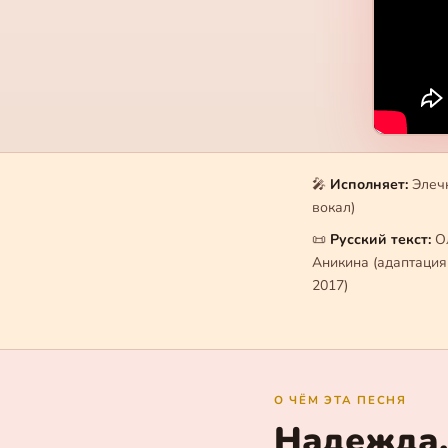
🎤
Исполняет:
Элечк
вокал)
📜
Русский текст:
О
Аникина (адаптация 
2017)
О ЧЁМ ЭТА ПЕСНЯ
Надежда