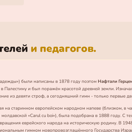
телей
и педагогов.
Надежды») были написаны в 1878 году поэтом
Нафтали Герце
 в Палестину и был поражён красотой древней земли. Изнача
ние из девяти строф, а сегодняшний гимн - только первые дв
я на старинном европейском народном напеве (близком, в ча
молдавской «Carul cu boi»), была подобрана в 1888 году. С те
вращения еврейского народа на историческую родину. В 194
иональным гимном новопровозглашённого Государства Изра