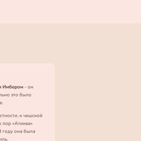
м Имбером
- он
льно это было
е.
стности, к чешской
х пор «Атиква»
8 году она была
иль.