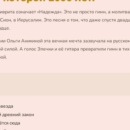
 иврита означает «Надежда». Это не просто гимн, а молитв
Сион, в Иерусалим. Это песня о том, что даже спустя два
рдце.
ии Ольги Аникиной эта вечная мечта зазвучала на русском
й силой. А голос Элечки и её гитара превратили гимн в тих
бой.
звезда
й древний закон
ётся сюда