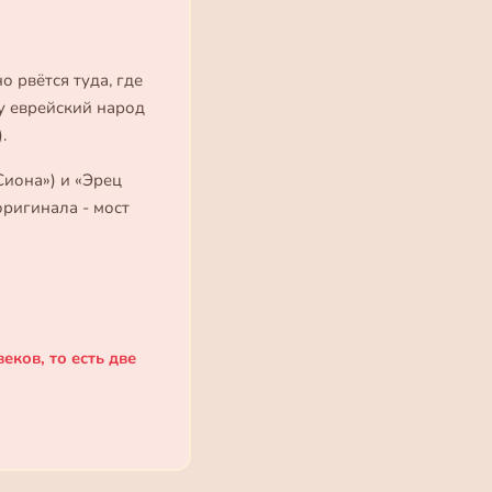
о рвётся туда, где
ду еврейский народ
.
Сиона») и «Эрец
оригинала - мост
веков, то есть две