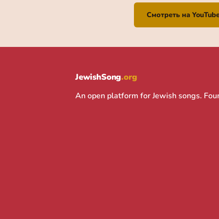
Смотреть на YouTub
JewishSong
.org
An open platform for Jewish songs. Fo