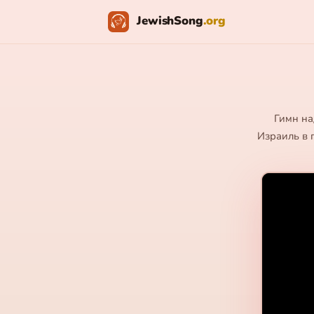
JewishSong
.org
Гимн на
Израиль в 