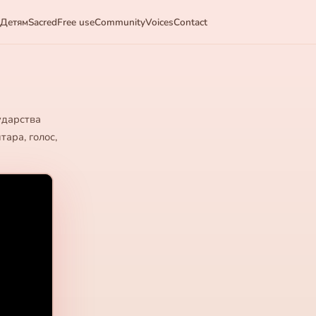
Детям
Sacred
Free use
Community
Voices
Contact
ударства
ара, голос,