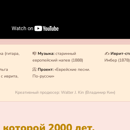
а (гитара,
🎼
Музыка:
старинный
✍️
Иврит-ст
европейский напев (1888)
Имбер (1878)
льга
📀
Проект:
«Еврейские песни.
с иврита,
По-русски»
Креативный продюсер: Walter J. Kin (Владимир Кин)
,
которой 2000 лет.