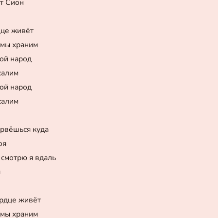
ит Сион
дце живёт
 мы храним
ой народ
салим
ой народ
салим
 рвёшься куда
оя
смотрю я вдаль
я
рдце живёт
 мы храним